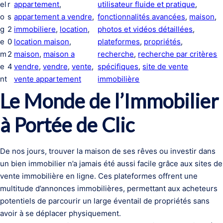
el
r
appartement
, 
utilisateur fluide et pratique
, 
o
s
appartement a vendre
, 
fonctionnalités avancées
, 
maison
, 
g
2
immobiliere
, 
location
, 
photos et vidéos détaillées
, 
e
0
location maison
, 
plateformes
, 
propriétés
, 
m
2
maison
, 
maison a
recherche
, 
recherche par critères
e
4
vendre
, 
vendre
, 
vente
, 
spécifiques
, 
site de vente
nt
vente appartement
immobilière
Le Monde de l’Immobilier
à Portée de Clic
De nos jours, trouver la maison de ses rêves ou investir dans
un bien immobilier n’a jamais été aussi facile grâce aux sites de
vente immobilière en ligne. Ces plateformes offrent une
multitude d’annonces immobilières, permettant aux acheteurs
potentiels de parcourir un large éventail de propriétés sans
avoir à se déplacer physiquement.