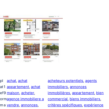
pl
achat
, 
achat
acheteurs potentiels
, 
agents
at
1
appartement
, 
achat
immobiliers
, 
annonces
ef
9
maison
, 
acheter
, 
immobilières
, 
appartement
, 
bien
or
m
agence immobiliere a
commercial
, 
biens immobiliers
, 
m
a
vendre
, 
annonces
, 
critères spécifiques
, 
expérience