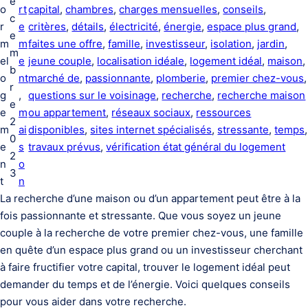
é
o
rt
capital
, 
chambres
, 
charges mensuelles
, 
conseils
, 
c
r
e
critères
, 
détails
, 
électricité
, 
énergie
, 
espace plus grand
, 
e
m
m
faites une offre
, 
famille
, 
investisseur
, 
isolation
, 
jardin
, 
m
el
e
jeune couple
, 
localisation idéale
, 
logement idéal
, 
maison
,
b
o
nt
marché de
, 
passionnante
, 
plomberie
, 
premier chez-vous
r
g
, 
questions sur le voisinage
, 
recherche
, 
recherche maison
e
e
m
ou appartement
, 
réseaux sociaux
, 
ressources
2
m
ai
disponibles
, 
sites internet spécialisés
, 
stressante
, 
temps
0
e
s
travaux prévus
, 
vérification état général du logement
2
n
o
3
t
n
La recherche d’une maison ou d’un appartement peut être à la
fois passionnante et stressante. Que vous soyez un jeune
couple à la recherche de votre premier chez-vous, une famille
en quête d’un espace plus grand ou un investisseur cherchant
à faire fructifier votre capital, trouver le logement idéal peut
demander du temps et de l’énergie. Voici quelques conseils
pour vous aider dans votre recherche.