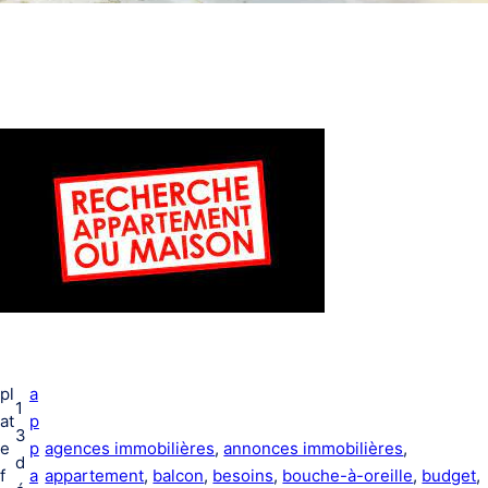
pl
a
1
at
p
3
e
p
agences immobilières
, 
annonces immobilières
, 
d
f
a
appartement
, 
balcon
, 
besoins
, 
bouche-à-oreille
, 
budget
, 