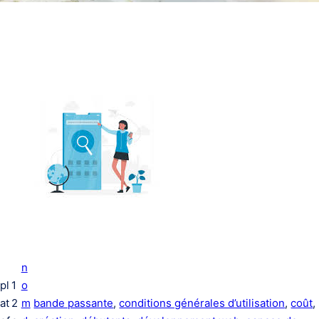
n
pl
1
o
at
2
m
bande passante
, 
conditions générales d’utilisation
, 
coût
, 