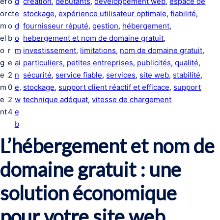
ef
o
d
création
, 
débutants
, 
développement web
, 
espace de
or
ct
e
stockage
, 
expérience utilisateur optimale
, 
fiabilité
, 
m
o
d
fournisseur réputé
, 
gestion
, 
hébergement
, 
el
b
o
hebergement et nom de domaine gratuit
, 
o
r
m
investissement
, 
limitations
, 
nom de domaine gratuit
, 
g
e
ai
particuliers
, 
petites entreprises
, 
publicités
, 
qualité
, 
e
2
n
sécurité
, 
service fiable
, 
services
, 
site web
, 
stabilité
, 
m
0
e
, 
stockage
, 
support client réactif et efficace
, 
support
e
2
w
technique adéquat
, 
vitesse de chargement
nt
4
e
b
L’hébergement et nom de
domaine gratuit : une
solution économique
pour votre site web