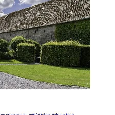
es spacieuses
, 
confortable
, 
cuisine bien