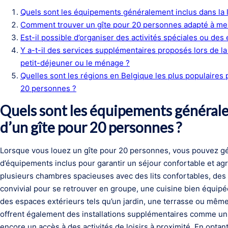
Quels sont les équipements généralement inclus dans la l
Comment trouver un gîte pour 20 personnes adapté à me
Est-il possible d’organiser des activités spéciales ou d
Y a-t-il des services supplémentaires proposés lors de la 
petit-déjeuner ou le ménage ?
Quelles sont les régions en Belgique les plus populaires p
20 personnes ?
Quels sont les équipements générale
d’un gîte pour 20 personnes ?
Lorsque vous louez un gîte pour 20 personnes, vous pouvez g
d’équipements inclus pour garantir un séjour confortable et 
plusieurs chambres spacieuses avec des lits confortables, des 
convivial pour se retrouver en groupe, une cuisine bien équip
des espaces extérieurs tels qu’un jardin, une terrasse ou même
offrent également des installations supplémentaires comme un
encore un accès à des activités de loisirs à proximité. En optan