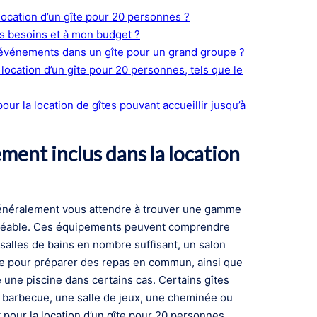
ocation d’un gîte pour 20 personnes ?
s besoins et à mon budget ?
es événements dans un gîte pour un grand groupe ?
location d’un gîte pour 20 personnes, tels que le
our la location de gîtes pouvant accueillir jusqu’à
ment inclus dans la location
énéralement vous attendre à trouver une gamme
agréable. Ces équipements peuvent comprendre
salles de bains en nombre suffisant, un salon
ée pour préparer des repas en commun, ainsi que
 une piscine dans certains cas. Certains gîtes
 barbecue, une salle de jeux, une cheminée ou
t pour la location d’un gîte pour 20 personnes,