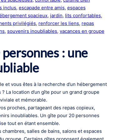
 inclus
, 
escapade entre amis
, 
espaces
ébergement spacieux
, 
jardin
, 
lits confortables
, 
ents privilégiés
, 
renforcer les liens
, 
repas
ins
, 
souvenirs inoubliables
, 
vacances en groupe
0 personnes : une
ubliable
le et vous êtes à la recherche d’un hébergement
 ? La location d’un gîte pour un grand groupe
nviviale et mémorable.
vos proches, partageant des repas copieux,
nirs inoubliables. Un gîte pour 20 personnes
aise tout en étant ensemble.
chambres, salles de bains, salons et espaces
s du groupe. Certains gîtes proposent également