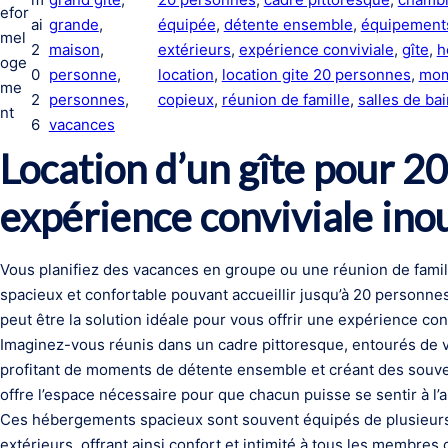
efor
ai
grande
, 
équipée
, 
détente ensemble
, 
équipements
mel
2
maison
, 
extérieurs
, 
expérience conviviale
, 
gîte
, 
h
oge
0
personne
, 
location
, 
location gite 20 personnes
, 
mom
me
2
personnes
, 
copieux
, 
réunion de famille
, 
salles de ba
nt
6
vacances
Location d’un gîte pour 2
expérience conviviale ino
Vous planifiez des vacances en groupe ou une réunion de famil
spacieux et confortable pouvant accueillir jusqu’à 20 personnes
peut être la solution idéale pour vous offrir une expérience co
Imaginez-vous réunis dans un cadre pittoresque, entourés de 
profitant de moments de détente ensemble et créant des souve
offre l’espace nécessaire pour que chacun puisse se sentir à l’
Ces hébergements spacieux sont souvent équipés de plusieurs 
extérieurs, offrant ainsi confort et intimité à tous les membre