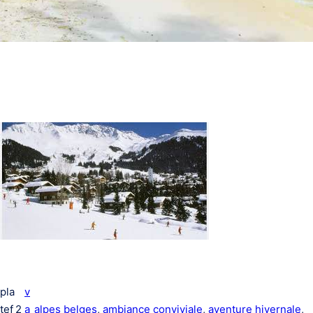
pla
v
tef
2
a
alpes belges
, 
ambiance conviviale
, 
aventure hivernale
, 