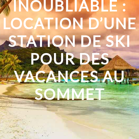
INOUBLIABLE :
LOCATION D’UNE
STATION DE SKI
POUR DES
VACANCES AU
SOMMET