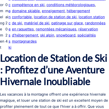
or
0
c
compétence en ski
, 
conditions météorologiques
, 
m
m
a
domaine skiable
, 
enneigement
, 
hébergement
el
ai
n
confortable
, 
location de station de ski
, 
location station
og
2
c
de ski
, 
matériel de ski
, 
patinage sur glace
, 
randonnées
e
0
e
en raquettes
, 
remontées mécaniques
, 
réservation
m
2
s
d’hébergement
, 
ski alpin
, 
snowboard
, 
spécialités
en
4
s
montagnardes
t
ki
Location de Station de Ski
: Profitez d’une Aventure
Hivernale Inoubliable
Les vacances à la montagne offrent une expérience hivernale
magique, et louer une station de ski est un excellent moyen de
profiter pleinement de tout ce que l’hiver a à offrir. Que vous