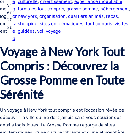
or
e
culturelle
, 
divertissement
, 
expérience inoubliable
, 
vri
me
g
formules tout compris
, 
grosse pomme
, 
hébergement
, 
er
log
or
new york
, 
organisation
, 
quartiers animés
, 
repas
, 
20
em
iz
shopping
, 
sites emblématiques
, 
tout compris
, 
visites
26
ent
e
guidées
, 
vol
, 
voyage
d
Voyage à New York Tout
Compris : Découvrez la
Grosse Pomme en Toute
Sérénité
Un voyage à New York tout compris est l’occasion rêvée de
découvrir la ville qui ne dort jamais sans vous soucier des
détails logistiques. La Grosse Pomme regorge de sites
emblématiques, d’une culture vibrante et d’une atmosphère