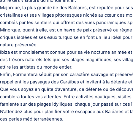
attire des visiteurs du monde entier.
Majorque, la plus grande île des Baléares, est réputée pour se
cristallines et ses villages pittoresques nichés au cœur des 
comblés par les sentiers qui offrent des vues panoramiques spec
Minorque, quant à elle, est un havre de paix préservé où règn
criques isolées et ses eaux turquoise en font un lieu idéal pour
nature préservée.
Ibiza est mondialement connue pour sa vie nocturne animée et s
des trésors naturels tels que ses plages magnifiques, ses vill
attire les artistes du monde entier.
Enfin, Formentera séduit par son caractère sauvage et préservé
rappellent les paysages des Caraïbes et invitent à la détente et
Que vous soyez en quête d’aventure, de détente ou de découve
comblera toutes vos attentes. Entre activités nautiques, visites
farniente sur des plages idylliques, chaque jour passé sur ces î
N’attendez plus pour planifier votre escapade aux Baléares et 
ces perles méditerranéennes.