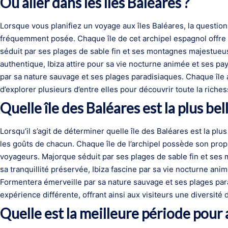
Où aller dans les îles Baléares ?
Lorsque vous planifiez un voyage aux îles Baléares, la question 
fréquemment posée. Chaque île de cet archipel espagnol offre 
séduit par ses plages de sable fin et ses montagnes majestue
authentique, Ibiza attire pour sa vie nocturne animée et ses 
par sa nature sauvage et ses plages paradisiaques. Chaque île
d’explorer plusieurs d’entre elles pour découvrir toute la riche
Quelle île des Baléares est la plus bell
Lorsqu’il s’agit de déterminer quelle île des Baléares est la plu
les goûts de chacun. Chaque île de l’archipel possède son propr
voyageurs. Majorque séduit par ses plages de sable fin et se
sa tranquillité préservée, Ibiza fascine par sa vie nocturne a
Formentera émerveille par sa nature sauvage et ses plages par
expérience différente, offrant ainsi aux visiteurs une diversité
Quelle est la meilleure période pour a