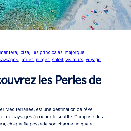
rmentera
, 
ibiza
, 
îles principales
, 
majorque
, 
paysages
, 
perles
, 
plages
, 
soleil
, 
visiteurs
, 
voyage
, 
ouvrez les Perles de
mer Méditerranée, est une destination de rêve
s et de paysages à couper le souffle. Composé des
tera, chaque île possède son charme unique et