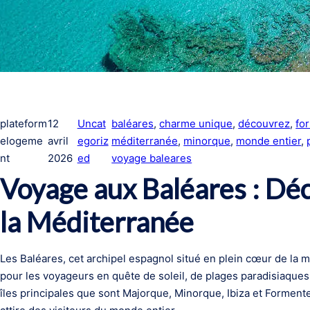
plateform
12
Uncat
baléares
, 
charme unique
, 
découvrez
, 
fo
elogeme
avril
egoriz
méditerranée
, 
minorque
, 
monde entier
, 
nt
2026
ed
voyage baleares
Voyage aux Baléares : Déc
la Méditerranée
Les Baléares, cet archipel espagnol situé en plein cœur de la 
pour les voyageurs en quête de soleil, de plages paradisiaque
îles principales que sont Majorque, Minorque, Ibiza et Formen