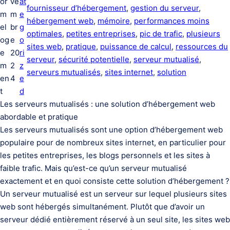
or
ve
at
fournisseur d’hébergement
, 
gestion du serveur
, 
m
m
e
hébergement web
, 
mémoire
, 
performances moins
el
br
g
optimales
, 
petites entreprises
, 
pic de trafic
, 
plusieurs
og
e
o
sites web
, 
pratique
, 
puissance de calcul
, 
ressources du
e
20
ri
serveur
, 
sécurité potentielle
, 
serveur mutualisé
, 
m
2
z
serveurs mutualisés
, 
sites internet
, 
solution
en
4
e
t
d
Les serveurs mutualisés : une solution d’hébergement web
abordable et pratique
Les serveurs mutualisés sont une option d’hébergement web
populaire pour de nombreux sites internet, en particulier pour
les petites entreprises, les blogs personnels et les sites à
faible trafic. Mais qu’est-ce qu’un serveur mutualisé
exactement et en quoi consiste cette solution d’hébergement ?
Un serveur mutualisé est un serveur sur lequel plusieurs sites
web sont hébergés simultanément. Plutôt que d’avoir un
serveur dédié entièrement réservé à un seul site, les sites web