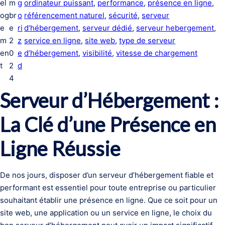
el
m
g
ordinateur puissant
, 
performance
, 
présence en ligne
, 
og
br
o
référencement naturel
, 
sécurité
, 
serveur
e
e
ri
d’hébergement
, 
serveur dédié
, 
serveur hebergement
, 
m
2
z
service en ligne
, 
site web
, 
type de serveur
en
0
e
d’hébergement
, 
visibilité
, 
vitesse de chargement
t
2
d
4
Serveur d’Hébergement :
La Clé d’une Présence en
Ligne Réussie
De nos jours, disposer d’un serveur d’hébergement fiable et
performant est essentiel pour toute entreprise ou particulier
souhaitant établir une présence en ligne. Que ce soit pour un
site web, une application ou un service en ligne, le choix du