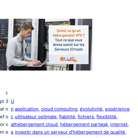
1
pl
3
U
at
n
n
application
, 
cloud computing
, 
évolutivité
, 
expérience
ef
o
c
utilisateur optimale
, 
fiabilité
, 
fichiers
, 
flexibilité
, 
or
v
at
hébergement cloud
, 
hébergement partagé
, 
internet
, 
m
e
e
investir dans un serveur d’hébergement de qualité
, 