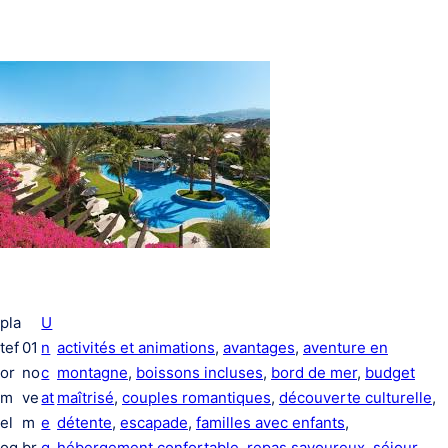
pla
U
tef
01
n
activités et animations
, 
avantages
, 
aventure en
or
no
c
montagne
, 
boissons incluses
, 
bord de mer
, 
budget
m
ve
at
maîtrisé
, 
couples romantiques
, 
découverte culturelle
, 
el
m
e
détente
, 
escapade
, 
familles avec enfants
, 
og
br
g
hébergement confortable
, 
repas savoureux
, 
séjour