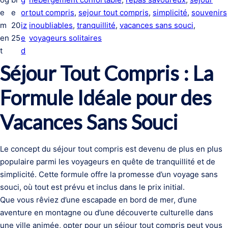
e
e
or
tout compris
, 
sejour tout compris
, 
simplicité
, 
souvenirs
m
20
iz
inoubliables
, 
tranquillité
, 
vacances sans souci
, 
en
25
e
voyageurs solitaires
t
d
Séjour Tout Compris : La
Formule Idéale pour des
Vacances Sans Souci
Le concept du séjour tout compris est devenu de plus en plus
populaire parmi les voyageurs en quête de tranquillité et de
simplicité. Cette formule offre la promesse d’un voyage sans
souci, où tout est prévu et inclus dans le prix initial.
Que vous rêviez d’une escapade en bord de mer, d’une
aventure en montagne ou d’une découverte culturelle dans
une ville animée, opter pour un séjour tout compris peut vous