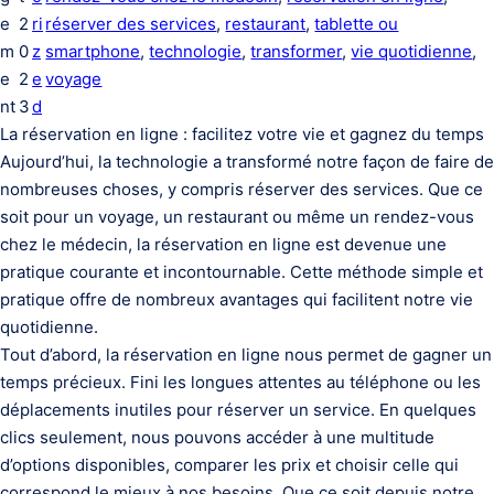
e
2
ri
réserver des services
, 
restaurant
, 
tablette ou
m
0
z
smartphone
, 
technologie
, 
transformer
, 
vie quotidienne
, 
e
2
e
voyage
nt
3
d
La réservation en ligne : facilitez votre vie et gagnez du temps
Aujourd’hui, la technologie a transformé notre façon de faire de
nombreuses choses, y compris réserver des services. Que ce
soit pour un voyage, un restaurant ou même un rendez-vous
chez le médecin, la réservation en ligne est devenue une
pratique courante et incontournable. Cette méthode simple et
pratique offre de nombreux avantages qui facilitent notre vie
quotidienne.
Tout d’abord, la réservation en ligne nous permet de gagner un
temps précieux. Fini les longues attentes au téléphone ou les
déplacements inutiles pour réserver un service. En quelques
clics seulement, nous pouvons accéder à une multitude
d’options disponibles, comparer les prix et choisir celle qui
correspond le mieux à nos besoins. Que ce soit depuis notre