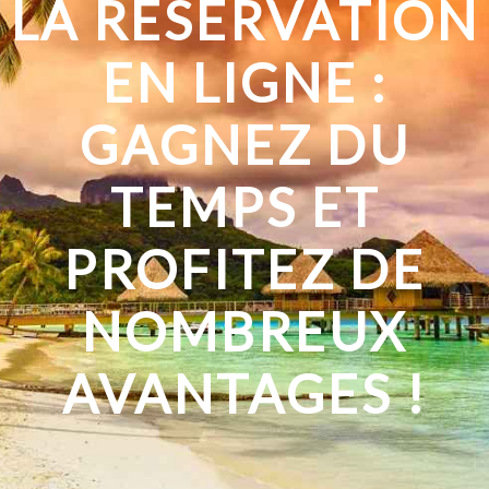
LA RÉSERVATION
EN LIGNE :
GAGNEZ DU
TEMPS ET
PROFITEZ DE
NOMBREUX
AVANTAGES !