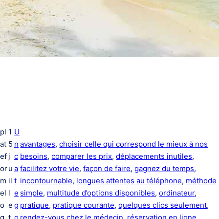
pl
1
U
at
5
n
avantages
, 
choisir celle qui correspond le mieux à nos
ef
j
c
besoins
, 
comparer les prix
, 
déplacements inutiles
, 
or
u
a
facilitez votre vie
, 
façon de faire
, 
gagnez du temps
, 
m
il
t
incontournable
, 
longues attentes au téléphone
, 
méthode
el
l
e
simple
, 
multitude d’options disponibles
, 
ordinateur
, 
o
e
g
pratique
, 
pratique courante
, 
quelques clics seulement
, 
g
t
o
rendez-vous chez le médecin
, 
réservation en ligne
, 