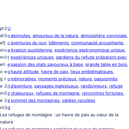
pl
2
U
at
5
n
alpinistes
, 
amoureux de la nature
, 
atmosphère conviviale
,
ef
j
c
aventures du jour
, 
bâtiments
, 
communauté accueillante
, 
or
u
a
évasion quotidienne
, 
expérience gastronomique unique
, 
m
il
t
expériences uniques
, 
gardiens du refuge préparent avec
el
l
e
passion des plats savoureux à base
, 
grande table en bois
,
o
e
g
haute altitude
, 
havre de paix
, 
lieux emblématiques
, 
g
t
o
mémorables
, 
moments précieux
, 
nature
, 
passionnés
e
2
ri
d’aventure
, 
paysages majestueux
, 
randonneurs
, 
refuge
m
0
z
chaleureux
, 
refuges de montagne
, 
rencontres fortuites
, 
e
2
e
sommet des montagnes
, 
vallées reculées
nt
3
d
Les refuges de montagne : un havre de paix au cœur de la
nature