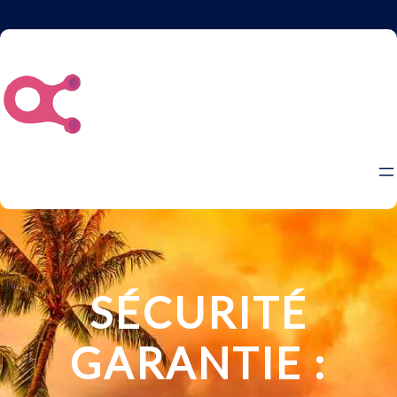
Aller
au
contenu
SÉCURITÉ
GARANTIE :