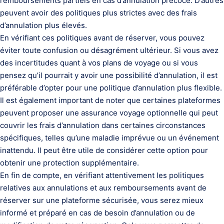
remboursements partiels en cas d’annulation précoce. D’autres
peuvent avoir des politiques plus strictes avec des frais
d’annulation plus élevés.
En vérifiant ces politiques avant de réserver, vous pouvez
éviter toute confusion ou désagrément ultérieur. Si vous avez
des incertitudes quant à vos plans de voyage ou si vous
pensez qu’il pourrait y avoir une possibilité d’annulation, il est
préférable d’opter pour une politique d’annulation plus flexible.
Il est également important de noter que certaines plateformes
peuvent proposer une assurance voyage optionnelle qui peut
couvrir les frais d’annulation dans certaines circonstances
spécifiques, telles qu’une maladie imprévue ou un événement
inattendu. Il peut être utile de considérer cette option pour
obtenir une protection supplémentaire.
En fin de compte, en vérifiant attentivement les politiques
relatives aux annulations et aux remboursements avant de
réserver sur une plateforme sécurisée, vous serez mieux
informé et préparé en cas de besoin d’annulation ou de