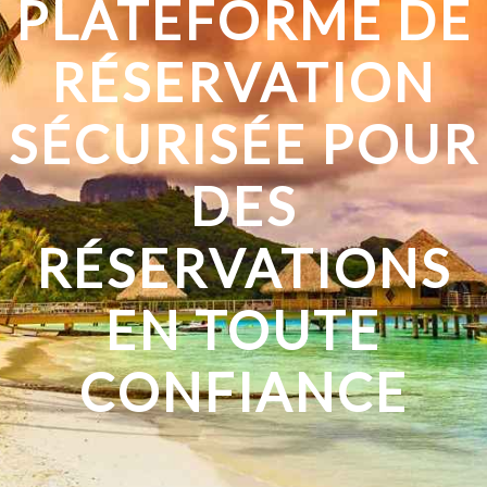
PLATEFORME DE
RÉSERVATION
SÉCURISÉE POUR
DES
RÉSERVATIONS
EN TOUTE
CONFIANCE