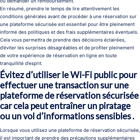
ou demander un remboursement.
En résumé, prendre le temps de lire attentivement les
conditions générales avant de procéder à une réservation sur
une plateforme sécurisée est essentiel pour être pleinement
informé des politiques et des frais supplémentaires éventuels.
Cela vous permettra de prendre des décisions éclairées,
d’éviter les surprises désagréables et de profiter pleinement
de votre expérience de réservation en ligne en toute
tranquillité d’esprit.
Évitez d’utiliser le Wi-Fi public pour
effectuer une transaction sur une
plateforme de réservation sécurisée
car cela peut entraîner un piratage
ou un vol d’informations sensibles .
Lorsque vous utilisez une plateforme de réservation sécurisée,
il est important de prendre des précautions supplémentaires