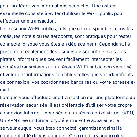
pour protéger vos informations sensibles. Une astuce
essentielle consiste à éviter d’utiliser le Wi-Fi public pour
effectuer une transaction.
Les réseaux Wi-Fi publics, tels que ceux disponibles dans les
cafés, les hôtels ou les aéroports, sont pratiques pour rester
connecté lorsque vous êtes en déplacement. Cependant, ils
présentent également des risques de sécurité élevés. Les
pirates informatiques peuvent facilement intercepter les
données transmises sur un réseau Wi-Fi public non sécurisé
et voler des informations sensibles telles que vos identifiants
de connexion, vos coordonnées bancaires ou votre adresse e-
mail.
Lorsque vous effectuez une transaction sur une plateforme de
réservation sécurisée, il est préférable d’utiliser votre propre
connexion Internet sécurisée ou un réseau privé virtuel (VPN).
Un VPN crée un tunnel crypté entre votre appareil et le
serveur auquel vous êtes connecté, garantissant ainsi la
confidentialité de vos données. Cela rend beaucoup plus