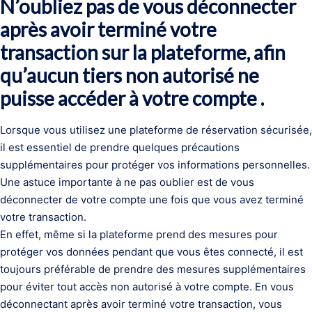
N’oubliez pas de vous déconnecter
après avoir terminé votre
transaction sur la plateforme, afin
qu’aucun tiers non autorisé ne
puisse accéder à votre compte .
Lorsque vous utilisez une plateforme de réservation sécurisée,
il est essentiel de prendre quelques précautions
supplémentaires pour protéger vos informations personnelles.
Une astuce importante à ne pas oublier est de vous
déconnecter de votre compte une fois que vous avez terminé
votre transaction.
En effet, même si la plateforme prend des mesures pour
protéger vos données pendant que vous êtes connecté, il est
toujours préférable de prendre des mesures supplémentaires
pour éviter tout accès non autorisé à votre compte. En vous
déconnectant après avoir terminé votre transaction, vous