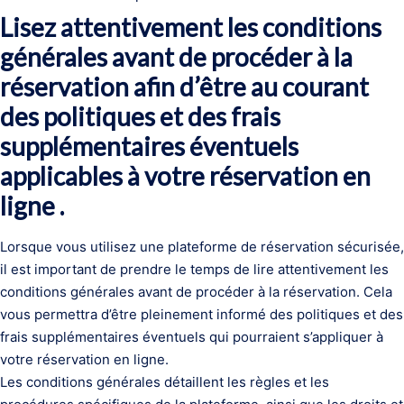
Lisez attentivement les conditions
générales avant de procéder à la
réservation afin d’être au courant
des politiques et des frais
supplémentaires éventuels
applicables à votre réservation en
ligne .
Lorsque vous utilisez une plateforme de réservation sécurisée,
il est important de prendre le temps de lire attentivement les
conditions générales avant de procéder à la réservation. Cela
vous permettra d’être pleinement informé des politiques et des
frais supplémentaires éventuels qui pourraient s’appliquer à
votre réservation en ligne.
Les conditions générales détaillent les règles et les