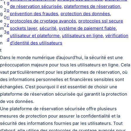
t
g
o
de réservation sécurisée
, 
plateformes de réservation
, 
2
o
g
prévention des fraudes
, 
protection des données
, 
0
ri
e
protocoles de cryptage avancés
, 
protocoles ssl secure
2
z
m
sockets layer
, 
sécurité
, 
système de paiement fiable
, 
3
e
e
utilisateur et plateforme
, 
utilisateurs en ligne
, 
vérification
d
n
d’identité des utilisateurs
t
Dans le monde numérique d’aujourd’hui, la sécurité est une
préoccupation majeure pour tous les utilisateurs en ligne. Cela
vaut particulièrement pour les plateformes de réservation, où
des informations personnelles et financières sensibles sont
échangées. C’est pourquoi il est essentiel de choisir une
plateforme de réservation sécurisée qui garantit la protection
de vos données.
Une plateforme de réservation sécurisée offre plusieurs
mesures de protection pour assurer la confidentialité et la
sécurité des informations fournies par les utilisateurs. Tout
d’abord, elle utilise des protocoles de cryptage avancés pour