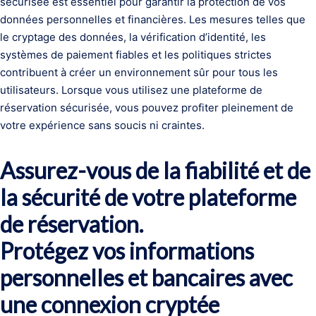
sécurisée est essentiel pour garantir la protection de vos
données personnelles et financières. Les mesures telles que
le cryptage des données, la vérification d’identité, les
systèmes de paiement fiables et les politiques strictes
contribuent à créer un environnement sûr pour tous les
utilisateurs. Lorsque vous utilisez une plateforme de
réservation sécurisée, vous pouvez profiter pleinement de
votre expérience sans soucis ni craintes.
Assurez-vous de la fiabilité et de
la sécurité de votre plateforme
de réservation.
Protégez vos informations
personnelles et bancaires avec
une connexion cryptée