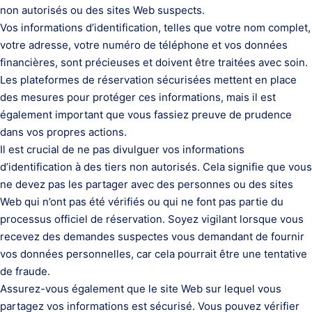
non autorisés ou des sites Web suspects.
Vos informations d’identification, telles que votre nom complet,
votre adresse, votre numéro de téléphone et vos données
financières, sont précieuses et doivent être traitées avec soin.
Les plateformes de réservation sécurisées mettent en place
des mesures pour protéger ces informations, mais il est
également important que vous fassiez preuve de prudence
dans vos propres actions.
Il est crucial de ne pas divulguer vos informations
d’identification à des tiers non autorisés. Cela signifie que vous
ne devez pas les partager avec des personnes ou des sites
Web qui n’ont pas été vérifiés ou qui ne font pas partie du
processus officiel de réservation. Soyez vigilant lorsque vous
recevez des demandes suspectes vous demandant de fournir
vos données personnelles, car cela pourrait être une tentative
de fraude.
Assurez-vous également que le site Web sur lequel vous
partagez vos informations est sécurisé. Vous pouvez vérifier