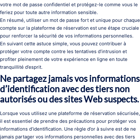
votre mot de passe confidentiel et protégez-le comme vous le
feriez pour toute autre information sensible.
En résumé, utiliser un mot de passe fort et unique pour chaque
compte sur la plateforme de réservation est une étape cruciale
pour renforcer la sécurité de vos informations personnelles.
En suivant cette astuce simple, vous pouvez contribuer à
protéger votre compte contre les tentatives d’intrusion et
profiter pleinement de votre expérience en ligne en toute
tranquillité d’esprit.
Ne partagez jamais vos informations
d’identification avec des tiers non
autorisés ou des sites Web suspects.
Lorsque vous utilisez une plateforme de réservation sécurisée,
il est essentiel de prendre des précautions pour protéger vos
informations d’identification. Une règle d’or à suivre est de ne
jamais partager vos informations personnelles avec des tiers