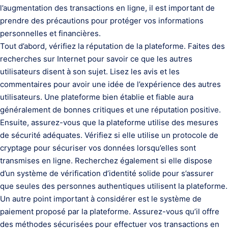
l’augmentation des transactions en ligne, il est important de
prendre des précautions pour protéger vos informations
personnelles et financières.
Tout d’abord, vérifiez la réputation de la plateforme. Faites des
recherches sur Internet pour savoir ce que les autres
utilisateurs disent à son sujet. Lisez les avis et les
commentaires pour avoir une idée de l’expérience des autres
utilisateurs. Une plateforme bien établie et fiable aura
généralement de bonnes critiques et une réputation positive.
Ensuite, assurez-vous que la plateforme utilise des mesures
de sécurité adéquates. Vérifiez si elle utilise un protocole de
cryptage pour sécuriser vos données lorsqu’elles sont
transmises en ligne. Recherchez également si elle dispose
d’un système de vérification d’identité solide pour s’assurer
que seules des personnes authentiques utilisent la plateforme.
Un autre point important à considérer est le système de
paiement proposé par la plateforme. Assurez-vous qu’il offre
des méthodes sécurisées pour effectuer vos transactions en