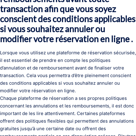
transaction afin que vous soyez
conscient des conditions applicables
si vous souhaitez annuler ou
modifier votre réservation en ligne .
Lorsque vous utilisez une plateforme de réservation sécurisée,
il est essentiel de prendre en compte les politiques
d’annulation et de remboursement avant de finaliser votre
transaction. Cela vous permettra d’être pleinement conscient
des conditions applicables si vous souhaitez annuler ou
modifier votre réservation en ligne.
Chaque plateforme de réservation a ses propres politiques
concernant les annulations et les remboursements, il est donc
important de les lire attentivement. Certaines plateformes
offrent des politiques flexibles qui permettent des annulations
gratuites jusqu’à une certaine date ou offrent des