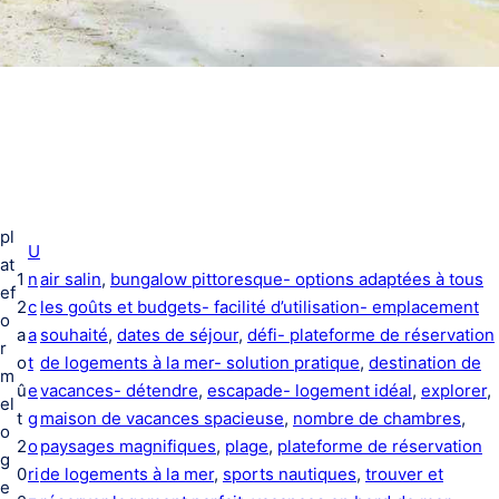
pl
U
at
1
n
air salin
, 
bungalow pittoresque- options adaptées à tous
ef
2
c
les goûts et budgets- facilité d’utilisation- emplacement
o
a
a
souhaité
, 
dates de séjour
, 
défi- plateforme de réservation
r
o
t
de logements à la mer- solution pratique
, 
destination de
m
û
e
vacances- détendre
, 
escapade- logement idéal
, 
explorer
, 
el
t
g
maison de vacances spacieuse
, 
nombre de chambres
, 
o
2
o
paysages magnifiques
, 
plage
, 
plateforme de réservation
g
0
ri
de logements à la mer
, 
sports nautiques
, 
trouver et
e