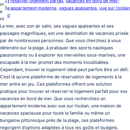
2
z
réserver logement parfait
, 
vacances en bord de mer-
m
3
e
appartement moderne
, 
vagues apaisantes
, 
vue sur l’océan
e
d
nt
La mer, avec son air salin, ses vagues apaisantes et ses
paysages magnifiques, est une destination de vacances prisée
par de nombreuses personnes. Que vous cherchiez à vous
détendre sur la plage, à pratiquer des sports nautiques
passionnants ou à explorer les merveilles sous-marines, une
escapade à la mer promet des moments inoubliables.
Cependant, trouver le logement idéal peut parfois être un défi.
C’est là qu’une plateforme de réservation de logements à la
mer entre en jeu. Ces plateformes offrent une solution
pratique pour trouver et réserver le logement parfait pour vos
vacances en bord de mer. Que vous recherchiez un
appartement moderne avec vue sur l’océan, une maison de
vacances spacieuse pour toute la famille ou même un
bungalow pittoresque près de la plage, ces plateformes
regorgent d’options adaptées à tous les goûts et budgets.