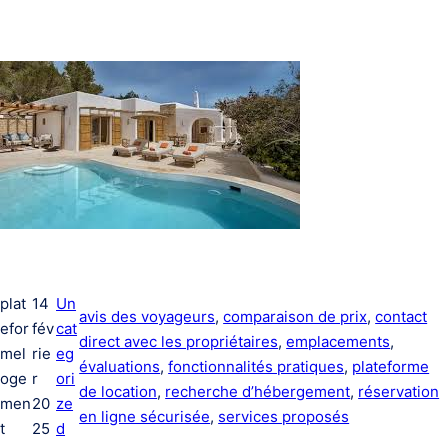
plat
14
Un
avis des voyageurs
, 
comparaison de prix
, 
contact
efor
fév
cat
direct avec les propriétaires
, 
emplacements
, 
mel
rie
eg
évaluations
, 
fonctionnalités pratiques
, 
plateforme
oge
r
ori
de location
, 
recherche d’hébergement
, 
réservation
men
20
ze
en ligne sécurisée
, 
services proposés
t
25
d