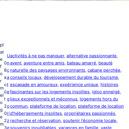
pl
at
U
activités à ne pas manquer
, 
alternative passionnante
, 
e
0
n
avent
, 
aventure entre amis
, 
bateau amarré
, 
beauté
f
8
c
naturelle des paysages environnants
, 
cabane perchée
, 
o
a
a
conseils locaux
, 
développement durable du tourisme
, 
r
o
t
escapade en amoureux
, 
expérience unique
, 
histoires
m
û
e
fascinantes sur les logements insolites
, 
igloo enneigé
, 
el
t
g
lieux exceptionnels et méconnus
, 
logements hors du
o
2
o
commun
, 
plateforme de location
, 
plateforme de location
g
0
ri
d’hébergements insolites
, 
propriétaires passionnés
, 
e
2
z
recherche et réservation
, 
soutenir l’économie locale
, 
m
3
e
souvenirs inoubliables
, 
vacances en famille
, 
vaste