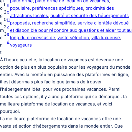
el
plateforme
, 
plateforme de location de vacances
, 
t
g
o
populaire
, 
préférences spécifiques
, 
proximité des
2
o
g
attractions locales
, 
qualité et sécurité des hébergements
0
ri
e
proposés
, 
recherche simplifiée
, 
service clientèle dévoué
2
z
m
et disponible pour répondre aux questions et aider tout au
3
e
e
long du processus de
, 
vaste sélection
, 
villa luxueuse
, 
d
n
voyageurs
t
À l’heure actuelle, la location de vacances est devenue une
option de plus en plus populaire pour les voyageurs du monde
entier. Avec la montée en puissance des plateformes en ligne,
il est désormais plus facile que jamais de trouver
l’hébergement idéal pour vos prochaines vacances. Parmi
toutes ces options, il y a une plateforme qui se démarque : la
meilleure plateforme de location de vacances, et voici
pourquoi.
La meilleure plateforme de location de vacances offre une
vaste sélection d’hébergements dans le monde entier. Que