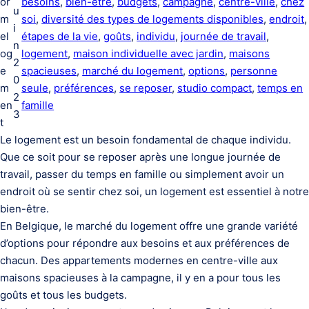
or
besoins
, 
bien-être
, 
budgets
, 
campagne
, 
centre-ville
, 
chez
u
m
soi
, 
diversité des types de logements disponibles
, 
endroit
,
i
el
étapes de la vie
, 
goûts
, 
individu
, 
journée de travail
, 
n
og
logement
, 
maison individuelle avec jardin
, 
maisons
2
e
spacieuses
, 
marché du logement
, 
options
, 
personne
0
m
seule
, 
préférences
, 
se reposer
, 
studio compact
, 
temps en
2
en
famille
3
t
Le logement est un besoin fondamental de chaque individu.
Que ce soit pour se reposer après une longue journée de
travail, passer du temps en famille ou simplement avoir un
endroit où se sentir chez soi, un logement est essentiel à notre
bien-être.
En Belgique, le marché du logement offre une grande variété
d’options pour répondre aux besoins et aux préférences de
chacun. Des appartements modernes en centre-ville aux
maisons spacieuses à la campagne, il y en a pour tous les
goûts et tous les budgets.