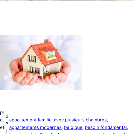
pl
2
at
appartement familial avec plusieurs chambres
, 
3
ef
appartements modernes
, 
belgique
, 
besoin fondamental
, 
j