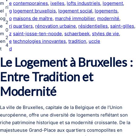
m
e
contemporaines
, 
ixelles
, 
lofts industriels
, 
logement
, 
ri
el
g
logement bruxellois
, 
logement social
, 
logements
, 
l
og
o
maisons de maître
, 
marché immobilier
, 
modernité
, 
2
e
ri
quartiers
, 
rénovation urbaine
, 
résidentielles
, 
saint-gilles
0
m
z
saint-josse-ten-noode
, 
schaerbeek
, 
styles de vie
, 
2
en
e
technologies innovantes
, 
tradition
, 
uccle
4
t
d
Le Logement à Bruxelles :
Entre Tradition et
Modernité
La ville de Bruxelles, capitale de la Belgique et de l’Union
européenne, offre une diversité de logements reflétant son
riche patrimoine historique et sa modernité croissante. De la
majestueuse Grand-Place aux quartiers cosmopolites en