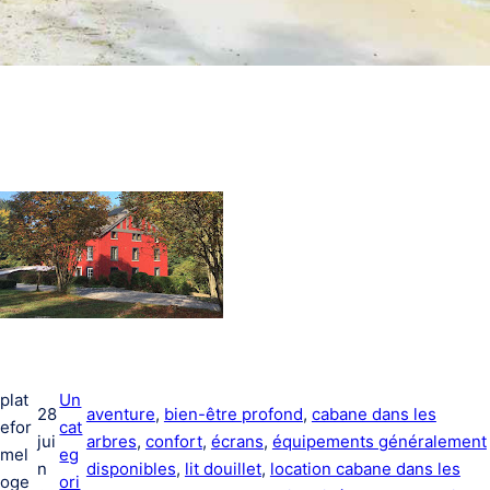
plat
Un
28
aventure
, 
bien-être profond
, 
cabane dans les
efor
cat
jui
arbres
, 
confort
, 
écrans
, 
équipements généralement
mel
eg
n
disponibles
, 
lit douillet
, 
location cabane dans les
oge
ori