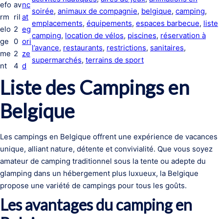
efo
av
nc
soirée
, 
animaux de compagnie
, 
belgique
, 
camping
, 
rm
ril
at
emplacements
, 
équipements
, 
espaces barbecue
, 
liste
elo
2
eg
camping
, 
location de vélos
, 
piscines
, 
réservation à
ge
0
ori
l’avance
, 
restaurants
, 
restrictions
, 
sanitaires
, 
me
2
ze
supermarchés
, 
terrains de sport
nt
4
d
Liste des Campings en
Belgique
Les campings en Belgique offrent une expérience de vacances
unique, alliant nature, détente et convivialité. Que vous soyez
amateur de camping traditionnel sous la tente ou adepte du
glamping dans un hébergement plus luxueux, la Belgique
propose une variété de campings pour tous les goûts.
Les avantages du camping en