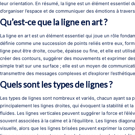
leur orientation. En résumé, la ligne est un élément essentiel d
d’organiser l’espace et de communiquer des émotions à travers
Qu’est-ce que la ligne en art ?
La ligne en art est un élément essentiel qui joue un rôle fondame
définie comme une succession de points reliés entre eux, forman
ligne peut être droite, courbe, épaisse ou fine, et elle est utili
créer des contours, suggérer des mouvements et exprimer des é
simple trait sur une surface ; elle est un moyen de communicati
transmettre des messages complexes et d’explorer l’esthétique
Quels sont les types de lignes ?
Les types de lignes sont nombreux et variés, chacun ayant sa pr
principalement les lignes droites, qui évoquent la stabilité et l
fluides. Les lignes verticales peuvent suggérer la force et l’élé
souvent associées à la calme et à l’équilibre. Les lignes diago
visuelle, alors que les lignes brisées peuvent exprimer la co