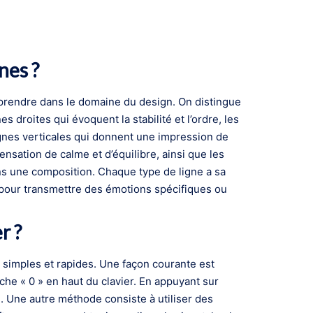
nes ?
mprendre dans le domaine du design. On distingue
s droites qui évoquent la stabilité et l’ordre, les
ignes verticales qui donnent une impression de
ensation de calme et d’équilibre, ainsi que les
ns une composition. Chaque type de ligne a sa
e pour transmettre des émotions spécifiques ou
r ?
s simples et rapides. Une façon courante est
uche « 0 » en haut du clavier. En appuyant sur
. Une autre méthode consiste à utiliser des