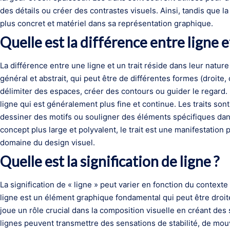
des détails ou créer des contrastes visuels. Ainsi, tandis que la 
plus concret et matériel dans sa représentation graphique.
Quelle est la différence entre ligne et
La différence entre une ligne et un trait réside dans leur nature
général et abstrait, qui peut être de différentes formes (droite, 
délimiter des espaces, créer des contours ou guider le regard. 
ligne qui est généralement plus fine et continue. Les traits son
dessiner des motifs ou souligner des éléments spécifiques dans 
concept plus large et polyvalent, le trait est une manifestation
domaine du design visuel.
Quelle est la signification de ligne ?
La signification de « ligne » peut varier en fonction du contexte 
ligne est un élément graphique fondamental qui peut être droite
joue un rôle crucial dans la composition visuelle en créant des 
lignes peuvent transmettre des sensations de stabilité, de mouv