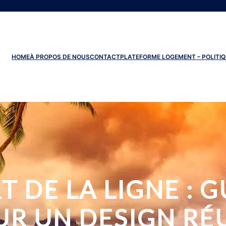
HOME
À PROPOS DE NOUS
CONTACT
PLATEFORME LOGEMENT – POLITIQ
RT DE LA LIGNE : 
R UN DESIGN RÉ