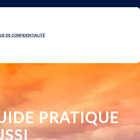
UE DE CONFIDENTIALITÉ
GUIDE PRATIQUE
USSI