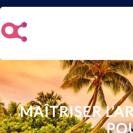
Aller
au
contenu
MAÎTRISER L’A
POU