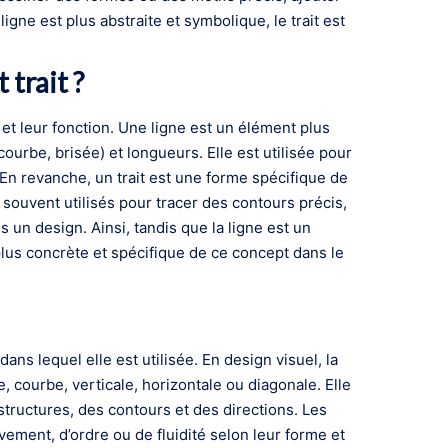
ligne est plus abstraite et symbolique, le trait est
 trait ?
 et leur fonction. Une ligne est un élément plus
courbe, brisée) et longueurs. Elle est utilisée pour
En revanche, un trait est une forme spécifique de
t souvent utilisés pour tracer des contours précis,
un design. Ainsi, tandis que la ligne est un
 plus concrète et spécifique de ce concept dans le
dans lequel elle est utilisée. En design visuel, la
, courbe, verticale, horizontale ou diagonale. Elle
structures, des contours et des directions. Les
ement, d’ordre ou de fluidité selon leur forme et