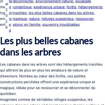
or
te
déconnecter
, 
environnement naturel
, 
escapade
ai
me
g
romantique
, 
expérience unique
, 
forêts
, 
hébergements
2
log
or
insolites
, 
les plus belles cabanes dans les arbres
, 
0
em
iz
magique
, 
nature
, 
refuges suspendus
, 
ressourcer
, 
2
ent
e
séjour en famille
, 
souvenirs inoubliables
6
d
Les plus belles cabanes
dans les arbres
Les cabanes dans les arbres sont des hébergements insolites
qui attirent de plus en plus les amateurs de nature et
d’aventure. Nichées au cœur des forêts, ces petites
constructions perchées offrent une expérience unique et
magique, idéale pour se ressourcer et se déconnecter du
quotidien.
Imaginées comme de véritables refuges suspendus, les