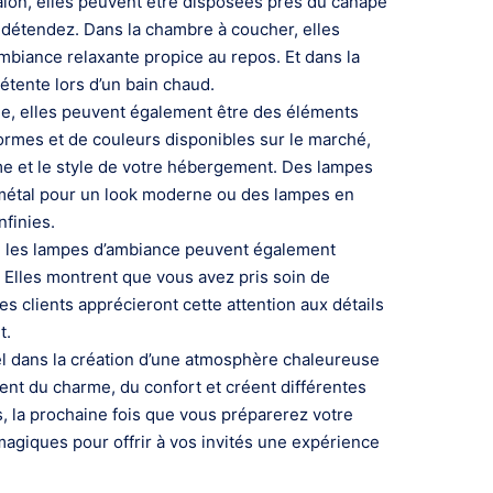
alon, elles peuvent être disposées près du canapé
s détendez. Dans la chambre à coucher, elles
mbiance relaxante propice au repos. Et dans la
étente lors d’un bain chaud.
age, elles peuvent également être des éléments
formes et de couleurs disponibles sur le marché,
me et le style de votre hébergement. Des lampes
 métal pour un look moderne ou des lampes en
nfinies.
t, les lampes d’ambiance peuvent également
 Elles montrent que vous avez pris soin de
es clients apprécieront cette attention aux détails
t.
l dans la création d’une atmosphère chaleureuse
ent du charme, du confort et créent différentes
, la prochaine fois que vous préparerez votre
agiques pour offrir à vos invités une expérience