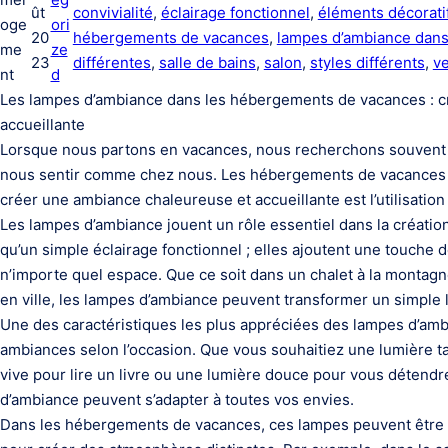
ût
convivialité
, 
éclairage fonctionnel
, 
éléments décorati
oge
ori
20
hébergements de vacances
, 
lampes d’ambiance dan
me
ze
23
différentes
, 
salle de bains
, 
salon
, 
styles différents
, 
ve
nt
d
Les lampes d’ambiance dans les hébergements de vacances : c
accueillante
Lorsque nous partons en vacances, nous recherchons souvent
nous sentir comme chez nous. Les hébergements de vacances off
créer une ambiance chaleureuse et accueillante est l’utilisatio
Les lampes d’ambiance jouent un rôle essentiel dans la créatio
qu’un simple éclairage fonctionnel ; elles ajoutent une touche d
n’importe quel espace. Que ce soit dans un chalet à la montagn
en ville, les lampes d’ambiance peuvent transformer un simple l
Une des caractéristiques les plus appréciées des lampes d’ambi
ambiances selon l’occasion. Que vous souhaitiez une lumière 
vive pour lire un livre ou une lumière douce pour vous détendr
d’ambiance peuvent s’adapter à toutes vos envies.
Dans les hébergements de vacances, ces lampes peuvent être 