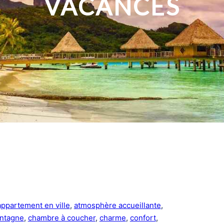
VACANCES
appartement en ville
, 
atmosphère accueillante
, 
ontagne
, 
chambre à coucher
, 
charme
, 
confort
, 