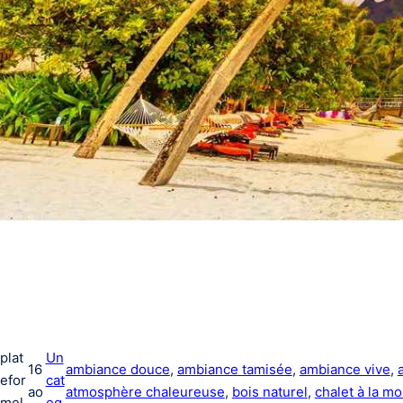
plat
Un
16
ambiance douce
, 
ambiance tamisée
, 
ambiance vive
, 
efor
cat
ao
atmosphère chaleureuse
, 
bois naturel
, 
chalet à la m
mel
eg