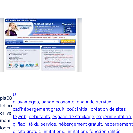
U
pla
08
n
avantages
, 
bande passante
, 
choix de service
tef
no
ca
d’hébergement gratuit
, 
coût initial
, 
création de sites
or
ve
te
web
, 
débutants
, 
espace de stockage
, 
expérimentation
,
me
m
g
fiabilité du service
, 
hébergement gratuit
, 
hebergement
log
br
or
site gratuit
, 
limitations
, 
limitations fonctionnalités
, 