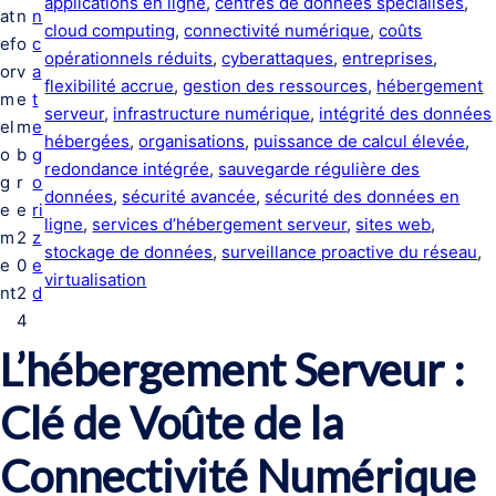
applications en ligne
, 
centres de données spécialisés
, 
at
n
n
cloud computing
, 
connectivité numérique
, 
coûts
ef
o
c
opérationnels réduits
, 
cyberattaques
, 
entreprises
, 
or
v
a
flexibilité accrue
, 
gestion des ressources
, 
hébergement
m
e
t
serveur
, 
infrastructure numérique
, 
intégrité des données
el
m
e
hébergées
, 
organisations
, 
puissance de calcul élevée
, 
o
b
g
redondance intégrée
, 
sauvegarde régulière des
g
r
o
données
, 
sécurité avancée
, 
sécurité des données en
e
e
ri
ligne
, 
services d’hébergement serveur
, 
sites web
, 
m
2
z
stockage de données
, 
surveillance proactive du réseau
, 
e
0
e
virtualisation
nt
2
d
4
L’hébergement Serveur :
Clé de Voûte de la
Connectivité Numérique