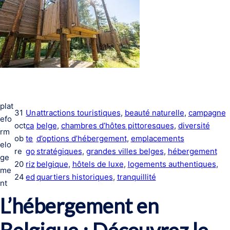
plat
31
Un
attractions touristiques
, 
beauté naturelle
, 
campagne
efo
oct
ca
belge
, 
chambres d’hôtes pittoresques
, 
diversité
rm
ob
te
d’options d’hébergement
, 
emplacements
elo
re
go
stratégiques
, 
grandes villes belges
, 
hébergement
ge
20
riz
belgique
, 
hôtels de luxe
, 
logements authentiques
, 
me
24
ed
quartiers historiques
, 
tranquillité
nt
L’hébergement en