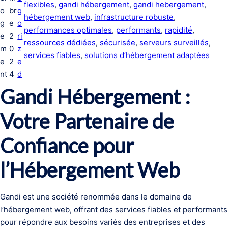
flexibles
, 
gandi hébergement
, 
gandi hebergement
, 
o
br
g
hébergement web
, 
infrastructure robuste
, 
g
e
o
performances optimales
, 
performants
, 
rapidité
, 
e
2
ri
ressources dédiées
, 
sécurisée
, 
serveurs surveillés
, 
m
0
z
services fiables
, 
solutions d’hébergement adaptées
e
2
e
nt
4
d
Gandi Hébergement :
Votre Partenaire de
Confiance pour
l’Hébergement Web
Gandi est une société renommée dans le domaine de
l’hébergement web, offrant des services fiables et performants
pour répondre aux besoins variés des entreprises et des