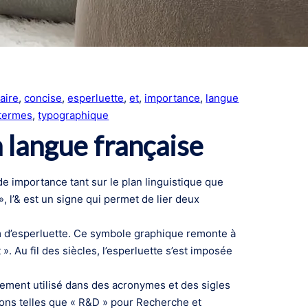
aire
, 
concise
, 
esperluette
, 
et
, 
importance
, 
langue
termes
, 
typographique
a langue française
de importance tant sur le plan linguistique que
», l’& est un signe qui permet de lier deux
m d’esperluette. Ce symbole graphique remonte à
t ». Au fil des siècles, l’esperluette s’est imposée
alement utilisé dans des acronymes et des sigles
ions telles que « R&D » pour Recherche et