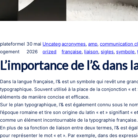
plateformel
30 mai
Uncateg
acronymes
, 
amp
, 
communication cl
ogement
2026
orized
française
, 
liaison
, 
sigles
, 
symbole
, 
L’importance de l’& dans l
Dans la langue française, l’& est un symbole qui revêt une gran
typographique. Souvent utilisé à la place de la conjonction « et 
éléments de manière concise et efficace.
Sur le plan typographique, l’& est également connu sous le no
l’époque romaine et tire son origine du latin « et » signifiant « e
comme un élément incontournable de la typographie française.
En plus de sa fonction de liaison entre deux termes, l’& est ég
pour représenter le mot « et ». Par exemple, dans des express