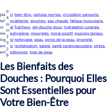
0
pla
U
bien-être
, 
cellules mortes
, 
circulation sanguine
, 
4
tef
nc
détente
, 
douches
, 
eau chaude
, 
fatigue musculaire
, 
ju
or
at
fraîcheur
, 
gel douche doux
, 
hydratation cutanée
, 
in
me
eg
hygiène
, 
impuretés
, 
moral positif
, 
muscles tendus
, 
2
log
or
nettoyage
, 
peau
, 
pores de la peau
, 
propreté
, 
0
em
iz
revitalisation
, 
saleté
, 
santé cardiovasculaire
, 
stress
, 
2
ent
ed
toxines
, 
type de peau
6
Les Bienfaits des
Douches : Pourquoi Elles
Sont Essentielles pour
Votre Bien-Être