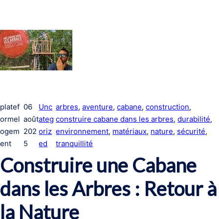
platef
06
Unc
arbres
, 
aventure
, 
cabane
, 
construction
, 
ormel
août
ateg
construire cabane dans les arbres
, 
durabilité
, 
ogem
202
oriz
environnement
, 
matériaux
, 
nature
, 
sécurité
, 
ent
5
ed
tranquillité
Construire une Cabane
dans les Arbres : Retour à
la Nature