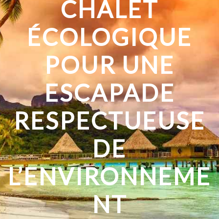
CHALET
ÉCOLOGIQUE
POUR UNE
ESCAPADE
RESPECTUEUSE
DE
L’ENVIRONNEME
NT