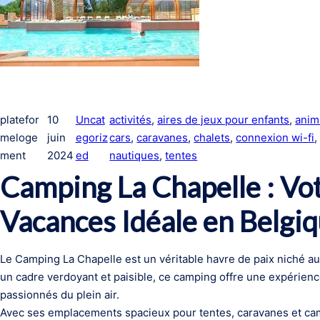
platefor
10
Uncat
activités
, 
aires de jeux pour enfants
, 
anim
meloge
juin
egoriz
cars
, 
caravanes
, 
chalets
, 
connexion wi-fi
,
ment
2024
ed
nautiques
, 
tentes
Camping La Chapelle : Vo
Vacances Idéale en Belgi
Le Camping La Chapelle est un véritable havre de paix niché a
un cadre verdoyant et paisible, ce camping offre une expérienc
passionnés du plein air.
Avec ses emplacements spacieux pour tentes, caravanes et cam