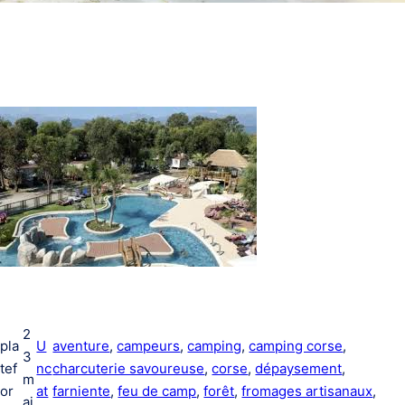
2
pla
U
aventure
, 
campeurs
, 
camping
, 
camping corse
, 
3
tef
nc
charcuterie savoureuse
, 
corse
, 
dépaysement
, 
m
or
at
farniente
, 
feu de camp
, 
forêt
, 
fromages artisanaux
, 
ai