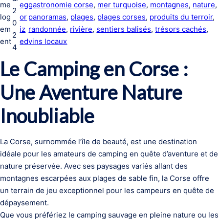
me
eg
gastronomie corse
, 
mer turquoise
, 
montagnes
, 
nature
,
2
log
or
panoramas
, 
plages
, 
plages corses
, 
produits du terroir
, 
0
em
iz
randonnée
, 
rivière
, 
sentiers balisés
, 
trésors cachés
, 
2
ent
ed
vins locaux
4
Le Camping en Corse :
Une Aventure Nature
Inoubliable
La Corse, surnommée l’île de beauté, est une destination
idéale pour les amateurs de camping en quête d’aventure et de
nature préservée. Avec ses paysages variés allant des
montagnes escarpées aux plages de sable fin, la Corse offre
un terrain de jeu exceptionnel pour les campeurs en quête de
dépaysement.
Que vous préfériez le camping sauvage en pleine nature ou les