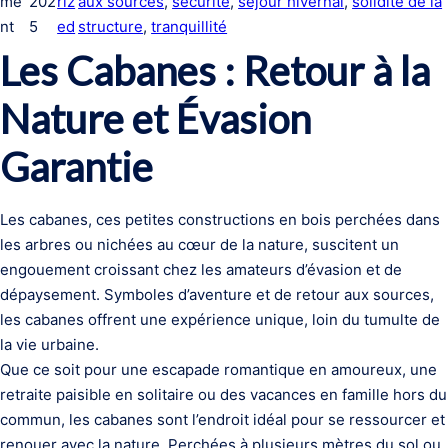
me
202
riz
aux sources
, 
sécurité
, 
séjour hivernal
, 
solidité de la
nt
5
ed
structure
, 
tranquillité
Les Cabanes : Retour à la
Nature et Évasion
Garantie
Les cabanes, ces petites constructions en bois perchées dans
les arbres ou nichées au cœur de la nature, suscitent un
engouement croissant chez les amateurs d’évasion et de
dépaysement. Symboles d’aventure et de retour aux sources,
les cabanes offrent une expérience unique, loin du tumulte de
la vie urbaine.
Que ce soit pour une escapade romantique en amoureux, une
retraite paisible en solitaire ou des vacances en famille hors du
commun, les cabanes sont l’endroit idéal pour se ressourcer et
renouer avec la nature. Perchées à plusieurs mètres du sol ou