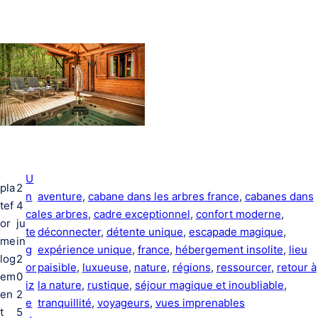
U
pla
2
n
aventure
, 
cabane dans les arbres france
, 
cabanes dans
tef
4
ca
les arbres
, 
cadre exceptionnel
, 
confort moderne
, 
or
ju
te
déconnecter
, 
détente unique
, 
escapade magique
, 
me
in
g
expérience unique
, 
france
, 
hébergement insolite
, 
lieu
log
2
or
paisible
, 
luxueuse
, 
nature
, 
régions
, 
ressourcer
, 
retour à
em
0
iz
la nature
, 
rustique
, 
séjour magique et inoubliable
, 
en
2
e
tranquillité
, 
voyageurs
, 
vues imprenables
t
5