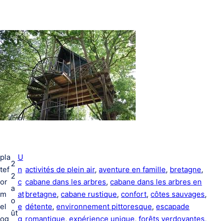
pla
U
2
tef
n
activités de plein air
, 
aventure en famille
, 
bretagne
, 
2
or
c
cabane dans les arbres
, 
cabane dans les arbres en
a
m
at
bretagne
, 
cabane rustique
, 
confort
, 
côtes sauvages
, 
o
el
e
détente
, 
environnement pittoresque
, 
escapade
ût
og
g
romantique
, 
expérience unique
, 
forêts verdoyantes
, 