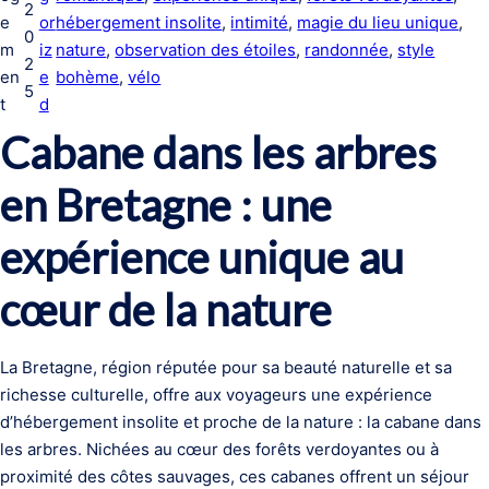
2
e
or
hébergement insolite
, 
intimité
, 
magie du lieu unique
, 
0
m
iz
nature
, 
observation des étoiles
, 
randonnée
, 
style
2
en
e
bohème
, 
vélo
5
t
d
Cabane dans les arbres
en Bretagne : une
expérience unique au
cœur de la nature
La Bretagne, région réputée pour sa beauté naturelle et sa
richesse culturelle, offre aux voyageurs une expérience
d’hébergement insolite et proche de la nature : la cabane dans
les arbres. Nichées au cœur des forêts verdoyantes ou à
proximité des côtes sauvages, ces cabanes offrent un séjour