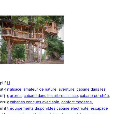
pl
2
U
at
4
n
alsace
, 
amateur de nature
, 
aventure
, 
cabane dans les
ef
j
c
arbres
, 
cabane dans les arbres alsace
, 
cabane perchée
, 
or
u
a
cabanes conçues avec soin
, 
confort moderne
, 
m
il
t
équipements disponibles cabane électricité
, 
escapade