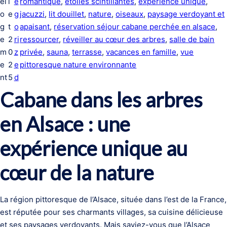
el
l
e
romantique
, 
étoiles scintillantes
, 
expérience unique
, 
o
e
g
jacuzzi
, 
lit douillet
, 
nature
, 
oiseaux
, 
paysage verdoyant et
g
t
o
apaisant
, 
réservation séjour cabane perchée en alsace
, 
e
2
ri
ressourcer
, 
réveiller au cœur des arbres
, 
salle de bain
m
0
z
privée
, 
sauna
, 
terrasse
, 
vacances en famille
, 
vue
e
2
e
pittoresque nature environnante
nt
5
d
Cabane dans les arbres
en Alsace : une
expérience unique au
cœur de la nature
La région pittoresque de l’Alsace, située dans l’est de la France,
est réputée pour ses charmants villages, sa cuisine délicieuse
et ses paysages verdoyants. Mais saviez-vous que l’Alsace