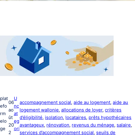
plat
U
06
accompagnement social
, 
aide au logement
, 
aide au
efo
nc
ao
logement wallonie
, 
allocations de loyer
, 
critères
rm
at
ût
d’éligibilité
, 
isolation
, 
locataires
, 
prêts hypothécaires
elo
eg
20
avantageux
, 
rénovation
, 
revenus du ménage
, 
salaire
, 
ge
ori
2
services d’accompagnement social
, 
seuils de