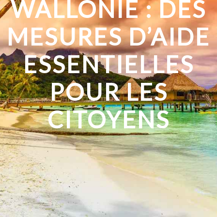
WALLONIE : DES
MESURES D’AIDE
ESSENTIELLES
POUR LES
CITOYENS