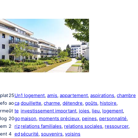
plat
25
Un
1 logement
, 
amis
, 
appartement
, 
aspirations
, 
chambre
efo
ao
ca
douillette
, 
charme
, 
détendre
, 
goûts
, 
histoire
, 
rme
ût
te
investissement important
, 
joies
, 
lieu
, 
logement
, 
log
20
go
maison
, 
moments précieux
, 
peines
, 
personnalité
, 
em
2
riz
relations familiales
, 
relations sociales
, 
ressourcer
, 
ent
4
ed
sécurité
, 
souvenirs
, 
voisins