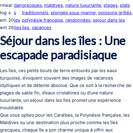
rme
ar
dan
grecques
, 
maldives
, 
nature luxuriante
, 
plages
, 
plats
log
s
s
traditionnels
, 
plongée sous-marine
, 
poissons grillés
em
20
les
polynésie française
, 
randonnées
, 
sejour dans les
ent
26
iles
iles
, 
vacances
Séjour dans les îles : Une
escapade paradisiaque
Les îles, ces petits bouts de terre entourés par les eaux
turquoise, évoquent souvent des images de vacances
idylliques et de détente absolue. Que ce soit à la recherche de
plages de sable fin, d’eaux cristallines ou d’une nature
luxuriante, un séjour dans les îles promet une expérience
inoubliable.
Que vous optiez pour les Caraïbes, la Polynésie française, les
Maldives ou une destination plus proche comme les îles
grecques, chaque île a son charme unique à offrir aux