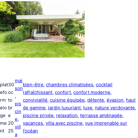
mai
plat
30
bien-être
, 
chambres climatisées
, 
cocktail
son
efo
oc
rafraîchissant
, 
confort
, 
confort moderne
, 
, 
rm
to
convivialité
, 
cuisine équipée
, 
détente
, 
évasion
, 
haut
pis
elo
br
de gamme
, 
jardin luxuriant
, 
luxe
, 
nature verdoyante
, 
cin
ge
e
piscine privée
, 
relaxation
, 
terrasse aménagée
, 
e
, 
me
20
vacances
, 
villa avec piscine
, 
vue imprenable sur
vill
nt
25
l’océan
a