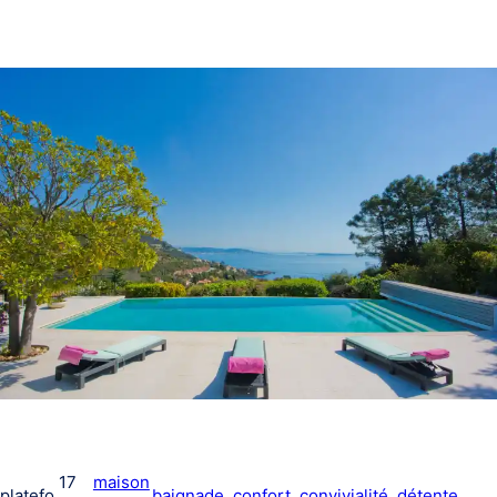
17
maison
platefo
baignade
, 
confort
, 
convivialité
, 
détente
, 