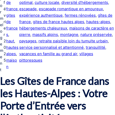
f
de
optimal
, 
culture locale
, 
diversité d’hébergements
, 
o
é
france
, 
escapade
, 
escapade romantique en amoureux
, 
r
v
gites
expérience authentique
, 
fermes rénovées
, 
gîtes de
m
ri
de
france
, 
gites de france hautes alpes
, 
hautes-alpes
, 
el
e
france
hébergements chaleureux
, 
maisons de caractère en
o
r
s
, 
pierre
, 
massifs alpins
, 
montagne
, 
nature préservée
, 
g
2
haut
, 
paysages
, 
retraite paisible loin du tumulte urbain
, 
e
0
hautes
service personnalisé et attentionné
, 
tranquillité
, 
m
2
alpes
, 
vacances en famille au grand air
, 
villages
e
5
maiso
pittoresques
n
n
t
Les Gîtes de France dans
les Hautes-Alpes : Votre
Porte d’Entrée vers