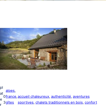
pl
alpes
, 
at
0
france
, 
accueil chaleureux
, 
authenticité
, 
aventures
e
3
gîtes
sportives
, 
chalets traditionnels en bois
, 
confort
f