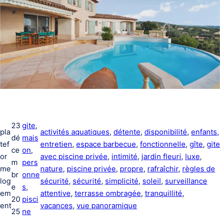
23
gite
, 
pla
activités aquatiques
, 
détente
, 
disponibilité
, 
enfants
,
dé
mais
tef
entretien
, 
espace barbecue
, 
fonctionnelle
, 
gîte
, 
gite
ce
on
, 
or
avec piscine privée
, 
intimité
, 
jardin fleuri
, 
luxe
, 
m
pers
me
nature
, 
piscine privée
, 
propre
, 
rafraîchir
, 
règles de
br
onne
log
sécurité
, 
sécurité
, 
simplicité
, 
soleil
, 
surveillance
e
s
, 
em
attentive
, 
terrasse ombragée
, 
tranquillité
, 
20
pisci
ent
vacances
, 
vue panoramique
25
ne