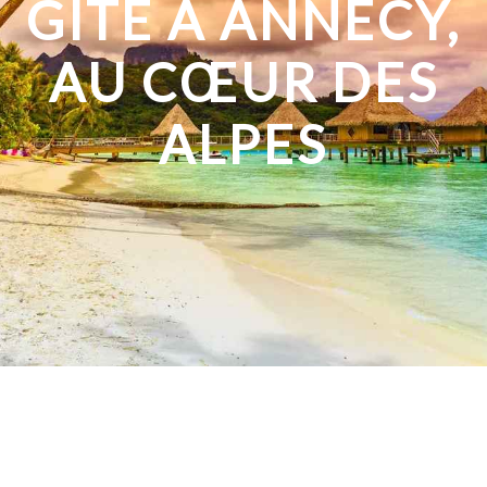
GÎTE À ANNECY,
AU CŒUR DES
ALPES