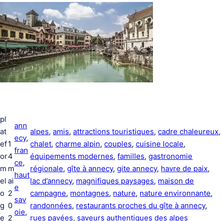
pl
ann
at
alpes
, 
amis
, 
attractions touristiques
, 
cadre chaleureux
ecy
, 
ef
1
chalet
, 
charme alpin
, 
couples
, 
cuisine locale
, 
fran
or
4
équipements modernes
, 
familles
, 
gastronomie
ce
, 
m
m
régionale
, 
gîte à annecy
, 
gite annecy
, 
havre de paix
, 
haut
el
ai
lac d’annecy
, 
magnifiques paysages
, 
maison de
e
o
2
campagne
, 
montagnes
, 
nature
, 
nature environnante
, 
sav
g
0
randonnées
, 
restaurants proches du gîte à annecy
, 
oie
, 
e
2
rues pavées
, 
saveurs authentiques des alpes