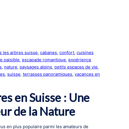
 les arbres suisse
, 
cabanes
, 
confort
, 
cuisines
e paisible
, 
escapade romantique
, 
expérience
s
, 
nature
, 
paysages alpins
, 
petits espaces de vie
, 
ées
, 
suisse
, 
terrasses panoramiques
, 
vacances en
es en Suisse : Une
r de la Nature
us en plus populaire parmi les amateurs de