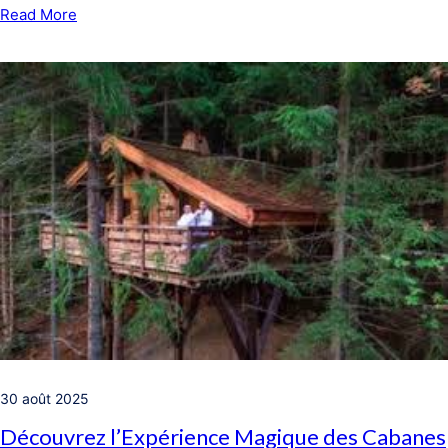
Read More
30 août 2025
Découvrez l’Expérience Magique des Cabanes