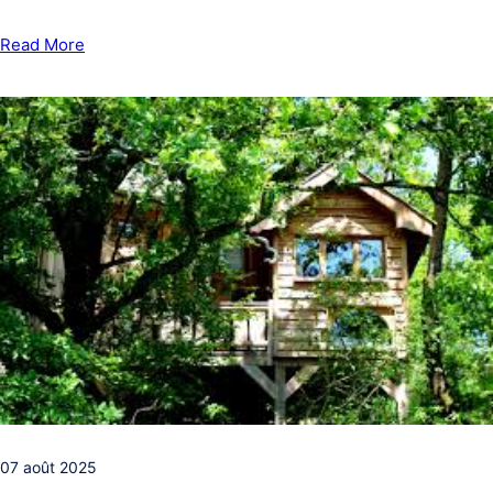
Read More
07 août 2025