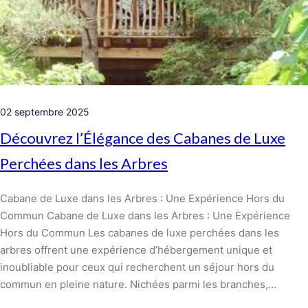
02 septembre 2025
Découvrez l’Élégance des Cabanes de Luxe
Perchées dans les Arbres
Cabane de Luxe dans les Arbres : Une Expérience Hors du
Commun Cabane de Luxe dans les Arbres : Une Expérience
Hors du Commun Les cabanes de luxe perchées dans les
arbres offrent une expérience d’hébergement unique et
inoubliable pour ceux qui recherchent un séjour hors du
commun en pleine nature. Nichées parmi les branches,…