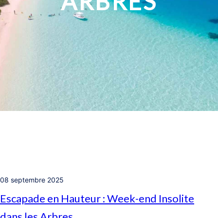
ARBRES
08 septembre 2025
Escapade en Hauteur : Week-end Insolite
dans les Arbres