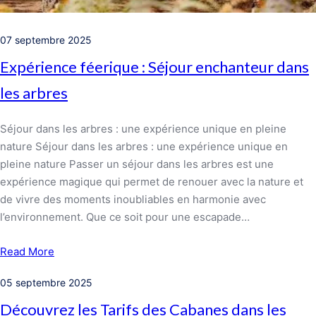
07 septembre 2025
Expérience féerique : Séjour enchanteur dans
les arbres
Séjour dans les arbres : une expérience unique en pleine
nature Séjour dans les arbres : une expérience unique en
pleine nature Passer un séjour dans les arbres est une
expérience magique qui permet de renouer avec la nature et
de vivre des moments inoubliables en harmonie avec
l’environnement. Que ce soit pour une escapade…
Read More
05 septembre 2025
Découvrez les Tarifs des Cabanes dans les