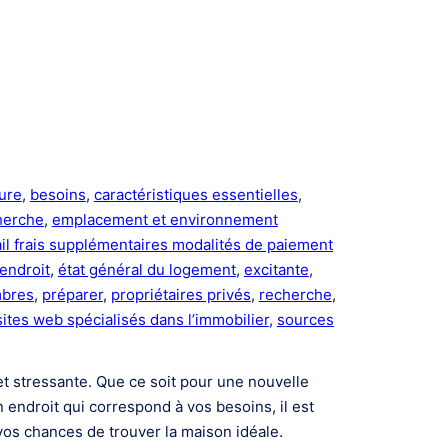
ure
, 
besoins
, 
caractéristiques essentielles
, 
herche
, 
emplacement et environnement
ail frais supplémentaires modalités de paiement
endroit
, 
état général du logement
, 
excitante
, 
mbres
, 
préparer
, 
propriétaires privés
, 
recherche
, 
sites web spécialisés dans l’immobilier
, 
sources
 et stressante. Que ce soit pour une nouvelle
endroit qui correspond à vos besoins, il est
vos chances de trouver la maison idéale.