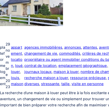
29
pla
appart
agences immobilières
, 
annonces
, 
attentes
, 
avent
no
tef
ement
, 
changement de vie
, 
commodités
, 
critères de rec
ve
or
locatio
propriétaire ou agent immobilier conditions du b
m
me
n
, 
loué
, 
contrat de location
, 
emplacement géographique
, 
br
log
louer
, 
journaux locaux
, 
maison à louer
, 
nombre de cha
e
em
louis
, 
recherche maison a louer
, 
ressource précieuse
, 
20
ent
maison
diverses
, 
stressante
, 
taille
, 
visite en personne
23
La recherche d’une maison à louer peut être à la fois excitante
aventure, un changement de vie ou simplement pour trouver un 
important de bien préparer votre recherche afin de maximiser 