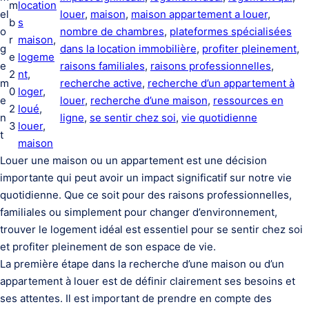
m
location
el
louer
, 
maison
, 
maison appartement a louer
, 
b
s
o
nombre de chambres
, 
plateformes spécialisées
r
maison
, 
g
dans la location immobilière
, 
profiter pleinement
, 
e
logeme
e
raisons familiales
, 
raisons professionnelles
, 
2
nt
, 
m
recherche active
, 
recherche d’un appartement à
0
loger
, 
e
louer
, 
recherche d’une maison
, 
ressources en
2
loué
, 
n
ligne
, 
se sentir chez soi
, 
vie quotidienne
3
louer
, 
t
maison
Louer une maison ou un appartement est une décision
importante qui peut avoir un impact significatif sur notre vie
quotidienne. Que ce soit pour des raisons professionnelles,
familiales ou simplement pour changer d’environnement,
trouver le logement idéal est essentiel pour se sentir chez soi
et profiter pleinement de son espace de vie.
La première étape dans la recherche d’une maison ou d’un
appartement à louer est de définir clairement ses besoins et
ses attentes. Il est important de prendre en compte des