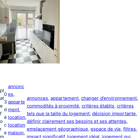
annonc
pl
0
es
, 
at
annonces
, 
appartement
, 
changer d’environnement
3
apparte
e
commodités à proximité
, 
critères établis
, 
critères
d
ment
, 
f
tels que la taille du logement
, 
décision importante
,
é
location
, 
o
définir clairement ses besoins et ses attentes
, 
c
location
r
emplacement géographique
, 
espace de vie
, 
filtres
,
e
maison
, 
m
impact significatif
, 
logement idéal
, 
logement qui
, 